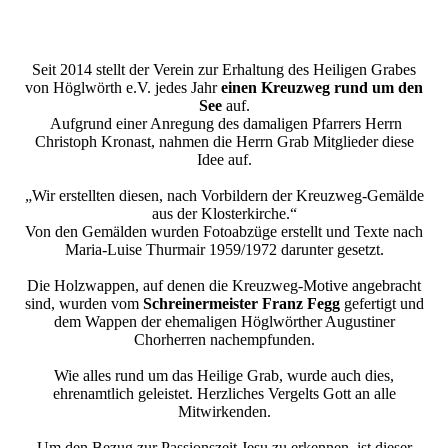
den See
Seit 2014 stellt der Verein zur Erhaltung des Heiligen Grabes
von Höglwörth e.V. jedes Jahr
einen Kreuzweg rund um den
See
auf.
Aufgrund einer Anregung des damaligen Pfarrers Herrn
Christoph Kronast, nahmen die Herrn Grab Mitglieder diese
Idee auf.
„Wir erstellten diesen, nach Vorbildern der Kreuzweg-Gemälde
aus der Klosterkirche.“
Von den Gemälden wurden Fotoabzüge erstellt und Texte nach
Maria-Luise Thurmair 1959/1972 darunter gesetzt.
Die Holzwappen, auf denen die Kreuzweg-Motive angebracht
sind, wurden vom
Schreinermeister Franz Fegg
gefertigt und
dem Wappen der ehemaligen Höglwörther Augustiner
Chorherren nachempfunden.
Wie alles rund um das Heilige Grab, wurde auch dies,
ehrenamtlich geleistet. Herzliches Vergelts Gott an alle
Mitwirkenden.
Um den Bezug zur Passionszeit Jesu zu erkennen, ist dieser