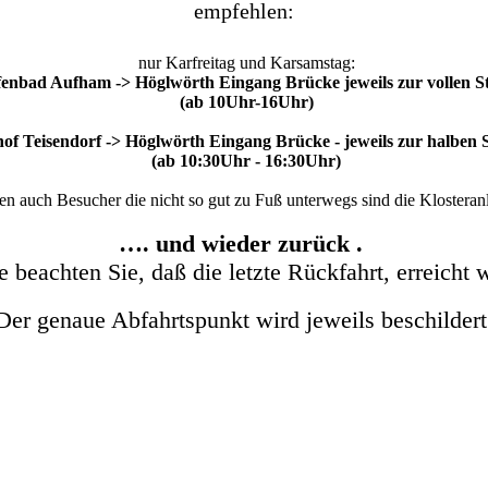
empfehlen:
nur Karfreitag und Karsamstag:
fenbad Aufham -> Höglwörth Eingang Brücke jeweils zur vollen S
(ab 10Uhr-16Uhr)
of Teisendorf -> Höglwörth Eingang Brücke - jeweils zur halben 
(ab 10:30Uhr - 16:30Uhr)
n auch Besucher die nicht so gut zu Fuß unterwegs sind die Klosteran
…. und wieder zurück .
e beachten Sie, daß die letzte Rückfahrt, erreicht 
Der genaue Abfahrtspunkt wird jeweils beschildert
 Augustiner Chorherrenstifts HÖGLWÖRTH zählt das seit dem 17. Ja