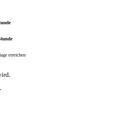
tunde
Stunde
lage erreichen
wird.
.
hrhundert nachgewiesene
„HEILIGE GRAB“
.