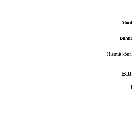
Stau
Bahnh
Hiermit könne
Bitt
Zu den sehenswerten Ausstattungen des ehem.